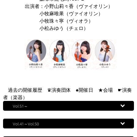
出演者：小野山莉々香（ヴァイオリン）
小牧麻唯果（ヴァイオリン）
小牧珠々寧（ヴィオラ）
小松みゆう（チェロ）
過去の開催履歴 ♛演奏団体 ♠開催日 ★会場 ☛演奏
者（楽器）
Vol.51～
Vol.41～Vol.50